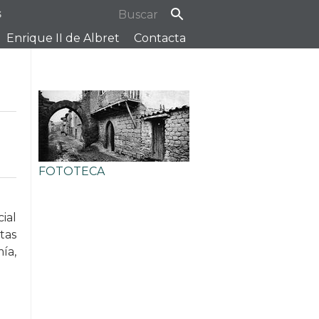
s
Enrique II de Albret
Contacta
FOTOTECA
ial
tas
ía,