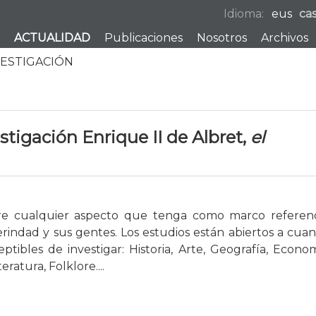
Idioma:
eus
ca
ACTUALIDAD
Publicaciones
Nosotros
Archivos
VESTIGACIÓN
stigación Enrique II de Albret,
el
bre cualquier aspecto que tenga como marco referenc
indad y sus gentes. Los estudios están abiertos a cuan
eptibles de investigar: Historia, Arte, Geografía, Econom
ratura, Folklore....