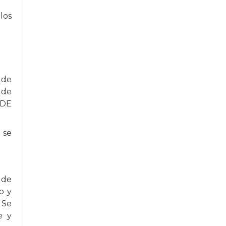
los
 de
 de
 DE
 se
 de
o y
 Se
e y