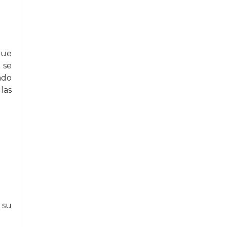
gue
 se
ado
las
 su