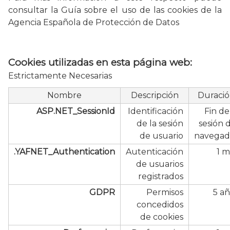
consultar la Guía sobre el uso de las cookies de la
Agencia Española de Protección de Datos
Cookies utilizadas en esta página web:
Estrictamente Necesarias
Nombre
Descripción
Duraci
ASP.NET_SessionId
Identificación
Fin de
de la sesión
sesión 
de usuario
navegad
.YAFNET_Authentication
Autenticación
1 m
de usuarios
registrados
GDPR
Permisos
5 a
concedidos
de cookies