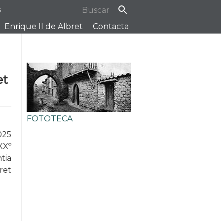
s
Enrique II de Albret
Contacta
et
FOTOTECA
025
XXº
tia
ret