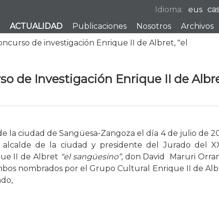
Idioma:
eus
ca
ACTUALIDAD
Publicaciones
Nosotros
Archivos
ncurso de investigación Enrique II de Albret, "el
so de Investigación Enrique II de Albr
 de la ciudad de Sangüesa-Zangoza el día 4 de julio de 2
 alcalde de la ciudad y presidente del Jurado del X
ue II de Albret
“el sangüesino”
, don David Maruri Orran
mbos nombrados por el Grupo Cultural Enrique II de Alb
ado,