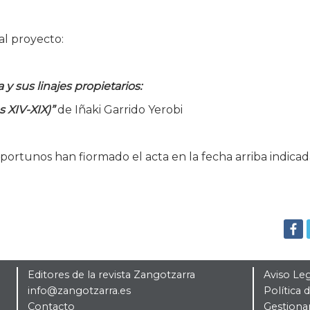
l proyecto:
y sus linajes propietarios:
s XIV-XIX)”
de Iñaki Garrido Yerobi
oportunos han fiormado el acta en la fecha arriba indica
Editores de la revista Zangotzarra
Aviso Le
info@zangotzarra.es
Política 
Contacto
Gestiona