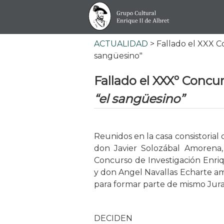
ACTUALIDAD
> Fallado el XXX Co
sangüesino"
Fallado el XXXº Concur
“el sangüesino”
Reunidos en la casa consistorial
don Javier Solozábal Amorena,
Concurso de Investigación Enriq
y don Angel Navallas Echarte a
para formar parte de mismo Jur
DECIDEN